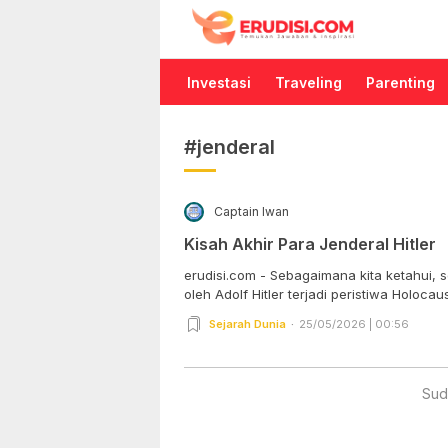
Erudisi
Temukan Jawaban dan Inspirasi
Investasi
Traveling
Parenting
#jenderal
Captain Iwan
Kisah Akhir Para Jenderal Hitler
erudisi.com - Sebagaimana kita ketahui,
oleh Adolf Hitler terjadi peristiwa Holocaust
Sejarah Dunia
25/05/2026 | 00:56
Sud