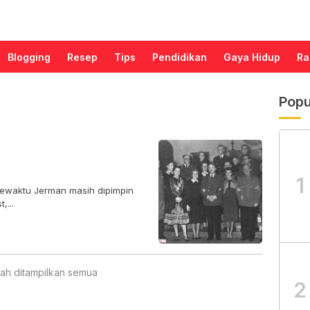
Blogging
Resep
Tips
Pendidikan
Gaya Hidup
Ra
Popu
1
 sewaktu Jerman masih dipimpin
,...
ah ditampilkan semua
2