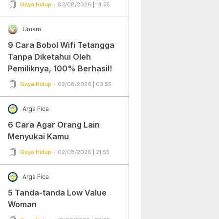
Gampang Banget dan Mudah
Gaya Hidup
03/08/2026 | 14:55
Dipraktekkan!
Umam
9 Cara Bobol Wifi Tetangga
Tanpa Diketahui Oleh
Pemiliknya, 100% Berhasil!
Gaya Hidup
02/08/2026 | 03:55
Arga Fica
6 Cara Agar Orang Lain
Menyukai Kamu
Gaya Hidup
02/08/2026 | 21:55
Arga Fica
5 Tanda-tanda Low Value
Woman