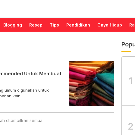
Blogging
Resep
Tips
Pendidikan
Gaya Hidup
Ra
Popu
commended Untuk Membuat
1
yang umum digunakan untuk
ahan kain...
ah ditampilkan semua
2