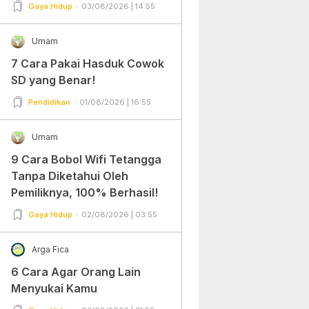
Gampang Banget dan Mudah
Gaya Hidup
03/08/2026 | 14:55
Dipraktekkan!
Umam
7 Cara Pakai Hasduk Cowok
SD yang Benar!
Pendidikan
01/08/2026 | 16:55
Umam
9 Cara Bobol Wifi Tetangga
Tanpa Diketahui Oleh
Pemiliknya, 100% Berhasil!
Gaya Hidup
02/08/2026 | 03:55
Arga Fica
6 Cara Agar Orang Lain
Menyukai Kamu