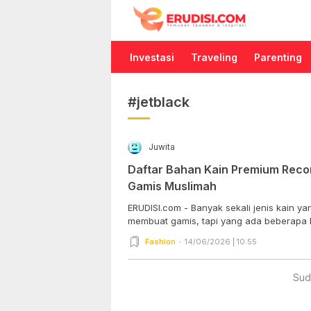
Erudisi
Temukan Jawaban dan Inspirasi
Investasi
Traveling
Parenting
#jetblack
Juwita
Daftar Bahan Kain Premium Re
Gamis Muslimah
ERUDISI.com - Banyak sekali jenis kain 
membuat gamis, tapi yang ada beberapa b
Fashion
14/06/2026 | 10:55
Sud