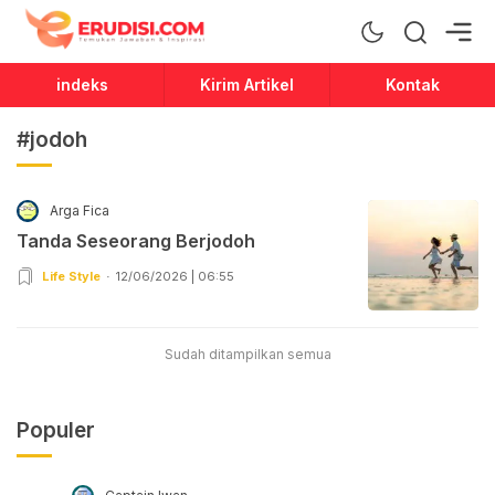
Erudisi
Temukan Jawaban dan Inspirasi
indeks
Kirim Artikel
Kontak
#jodoh
Arga Fica
Tanda Seseorang Berjodoh
Life Style
12/06/2026 | 06:55
Sudah ditampilkan semua
Populer