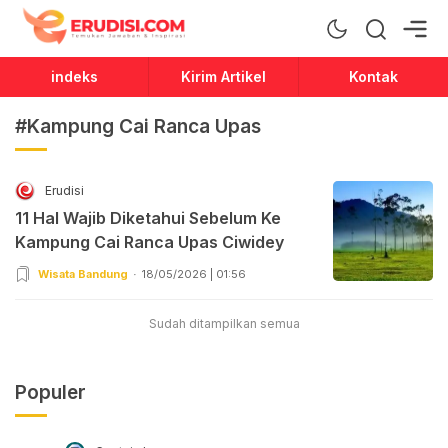
Erudisi
Temukan Jawaban dan Inspirasi
indeks
Kirim Artikel
Kontak
#Kampung Cai Ranca Upas
Erudisi
11 Hal Wajib Diketahui Sebelum Ke
Kampung Cai Ranca Upas Ciwidey
Wisata Bandung
18/05/2026 | 01:56
Sudah ditampilkan semua
Populer