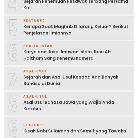
4
Sejarah Penemuan Pesawat Terbang Pertama
Kali
5
FEATURED
Kenapa Saat Maghrib Dilarang Keluar? Berikut
Penjelasan Ilmiahnya
6
BERITA ISLAM
Karya dan Jasa Ilmuwan Islam, Ibnu Al-
Haitham Sang Penemu Kamera
7
ASAL-USUL
Sejarah dan Asal Usul Kenapa Ada Banyak
Bahasa di Dunia
8
ASAL-USUL
Asal Usul Bahasa Jawa yang Wajib Anda
Ketahui
9
FEATURED
Kisah Nabi Sulaiman dan Semut yang Tawakal