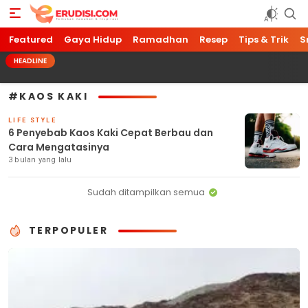
Featured
Erudisi
Temukan Jawaban dan Inspirasi
Gaya Hidup
Ramadhan
Resep
Tips & Trik
S
HEADLINE
#KAOS KAKI
LIFE STYLE
6 Penyebab Kaos Kaki Cepat Berbau dan
Cara Mengatasinya
3 bulan yang lalu
Sudah ditampilkan semua
TERPOPULER