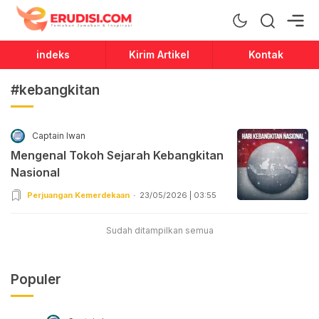
Erudisi
Temukan Jawaban dan Inspirasi
indeks
Kirim Artikel
Kontak
#kebangkitan
Captain Iwan
Mengenal Tokoh Sejarah Kebangkitan
Nasional
Perjuangan Kemerdekaan
23/05/2026 | 03:55
Sudah ditampilkan semua
Populer