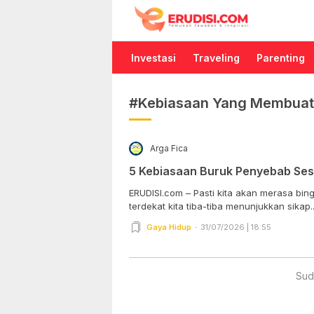
Erudisi
Temukan Jawaban dan Inspirasi
Investasi
Traveling
Parenting
#Kebiasaan Yang Membuat 
Arga Fica
5 Kebiasaan Buruk Penyebab Ses
ERUDISI.com – Pasti kita akan merasa bin
terdekat kita tiba-tiba menunjukkan sikap..
Gaya Hidup
31/07/2026 | 18:55
Sud