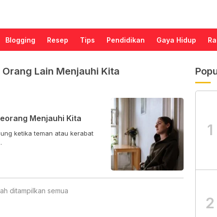
Blogging
Resep
Tips
Pendidikan
Gaya Hidup
Ra
Orang Lain Menjauhi Kita
Popu
eorang Menjauhi Kita
1
gung ketika teman atau kerabat
.
ah ditampilkan semua
2