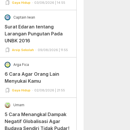
Gampang Banget dan Mudah
Gaya Hidup
03/08/2026 | 14:55
Dipraktekkan!
Captain Iwan
Surat Edaran tentang
Larangan Pungutan Pada
UNBK 2016
Arsip Sekolah
09/08/2026 | 11:55
Arga Fica
6 Cara Agar Orang Lain
Menyukai Kamu
Gaya Hidup
02/08/2026 | 21:55
Umam
5 Cara Menangkal Dampak
Negatif Globalisasi Agar
Budaya Sendiri Tidak Pudar!