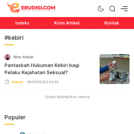
Erudisi
Temukan Jawaban dan Inspirasi
indeks
Kirim Artikel
Kontak
#kebiri
Nino Artikel
Pantaskah Hukuman Kebiri bagi
Pelaku Kejahatan Seksual?
Hukum
10/07/2026 | 02:55
Sudah ditampilkan semua
Populer