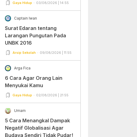
Gampang Banget dan Mudah
Gaya Hidup
03/08/2026 | 14:55
Dipraktekkan!
Captain Iwan
Surat Edaran tentang
Larangan Pungutan Pada
UNBK 2016
Arsip Sekolah
09/08/2026 | 11:55
Arga Fica
6 Cara Agar Orang Lain
Menyukai Kamu
Gaya Hidup
02/08/2026 | 21:55
Umam
5 Cara Menangkal Dampak
Negatif Globalisasi Agar
Budaya Sendiri Tidak Pudar!