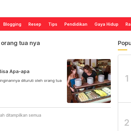
Blogging
Resep
Tips
Pendidikan
Gaya Hidup
Ra
h orang tua nya
Popu
Bisa Apa-apa
1
nginannya dituruti oleh orang tua
ah ditampilkan semua
2