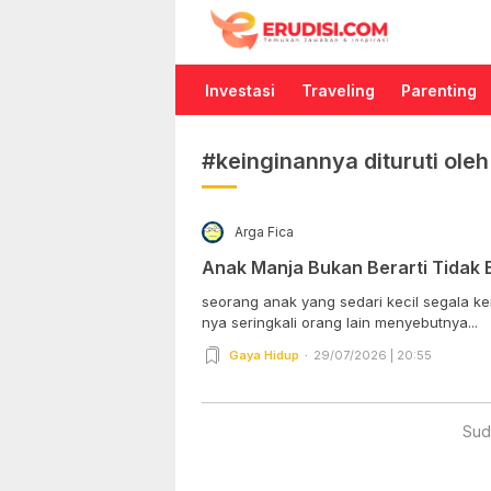
Erudisi
Temukan Jawaban dan Inspirasi
Investasi
Traveling
Parenting
#keinginannya dituruti ole
Arga Fica
Anak Manja Bukan Berarti Tidak 
seorang anak yang sedari kecil segala kei
nya seringkali orang lain menyebutnya...
Gaya Hidup
29/07/2026 | 20:55
Sud