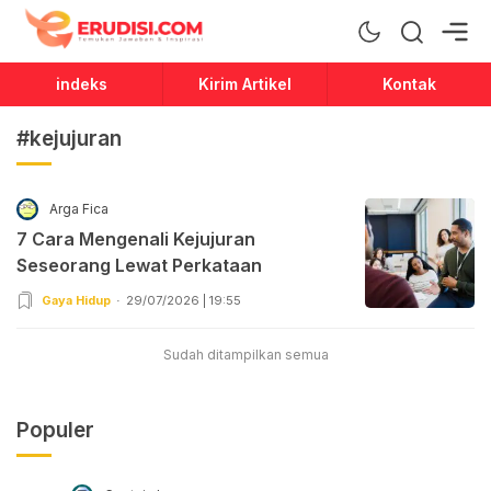
Erudisi
Temukan Jawaban dan Inspirasi
indeks
Kirim Artikel
Kontak
#kejujuran
Arga Fica
7 Cara Mengenali Kejujuran
Seseorang Lewat Perkataan
Gaya Hidup
29/07/2026 | 19:55
Sudah ditampilkan semua
Populer