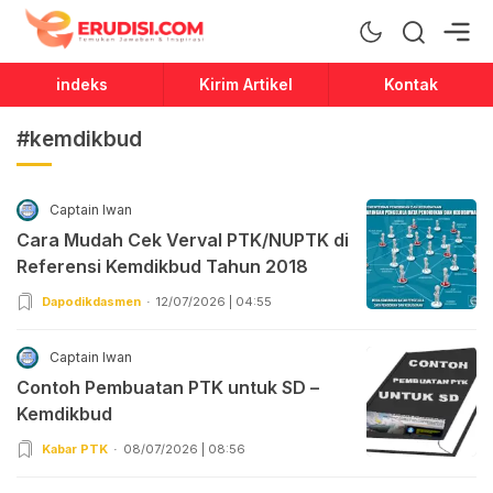
Erudisi
Temukan Jawaban dan Inspirasi
indeks
Kirim Artikel
Kontak
#kemdikbud
Captain Iwan
Cara Mudah Cek Verval PTK/NUPTK di
Referensi Kemdikbud Tahun 2018
Dapodikdasmen
12/07/2026 | 04:55
Captain Iwan
Contoh Pembuatan PTK untuk SD –
Kemdikbud
Kabar PTK
08/07/2026 | 08:56