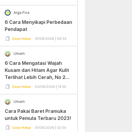
Arga Fica
6 Cara Menyikapi Perbedaan
Pendapat
Gaya Hidup
01/08/2026 | 06:55
Umam
6 Cara Mengatasi Wajah
Kusam dan Hitam Agar Kulit
Terlihat Lebih Cerah, No 2
Gampang Banget dan Mudah
Gaya Hidup
03/08/2026 | 14:55
Dipraktekkan!
Umam
Cara Pakai Baret Pramuka
untuk Pemula Terbaru 2023!
Gaya Hidup
01/08/2026 | 02:55