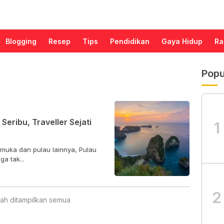
Blogging
Resep
Tips
Pendidikan
Gaya Hidup
Ra
Popu
eribu, Traveller Sejati
1
amuka dan pulau lainnya, Pulau
a tak...
2
ah ditampilkan semua