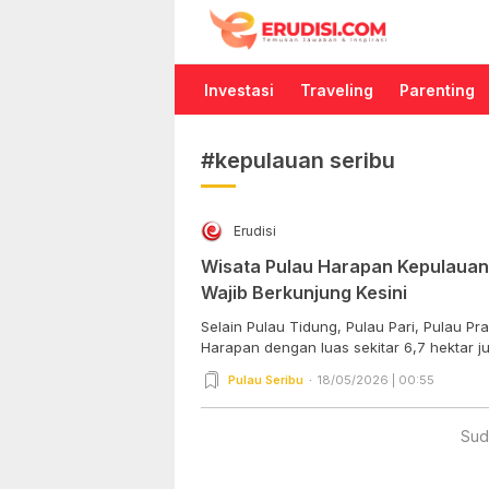
Erudisi
Temukan Jawaban dan Inspirasi
Investasi
Traveling
Parenting
#kepulauan seribu
Erudisi
Wisata Pulau Harapan Kepulauan S
Wajib Berkunjung Kesini
Selain Pulau Tidung, Pulau Pari, Pulau Pr
Harapan dengan luas sekitar 6,7 hektar jug
Pulau Seribu
18/05/2026 | 00:55
Sud