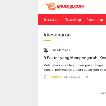
Erudisi
Temukan Jawaban dan Inspirasi
Investasi
Traveling
Parenting
#kesuburan
Rina Mardiana
9 Faktor yang Mempengaruhi Ke
Melahirkan anak tentu merupakan bagian 
wanita. Reproduksi adalah dasar dari eksis
Featured
25/06/2026 | 17:55
Sud