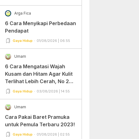
Arga Fica
6 Cara Menyikapi Perbedaan
Pendapat
Gaya Hidup
01/08/2026 | 06:55
Umam
6 Cara Mengatasi Wajah
Kusam dan Hitam Agar Kulit
Terlihat Lebih Cerah, No 2
Gampang Banget dan Mudah
Gaya Hidup
03/08/2026 | 14:55
Dipraktekkan!
Umam
Cara Pakai Baret Pramuka
untuk Pemula Terbaru 2023!
Gaya Hidup
01/08/2026 | 02:55