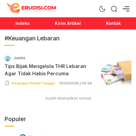
Erudisi
Temukan Jawaban dan Inspirasi
indeks
Kirim Artikel
Kontak
#Keuangan Lebaran
Juwita
Tips Bijak Mengelola THR Lebaran
Agar Tidak Habis Percuma
Keuangan Rumah Tangga
13/06/2026 | 06:56
Sudah ditampilkan semua
Populer