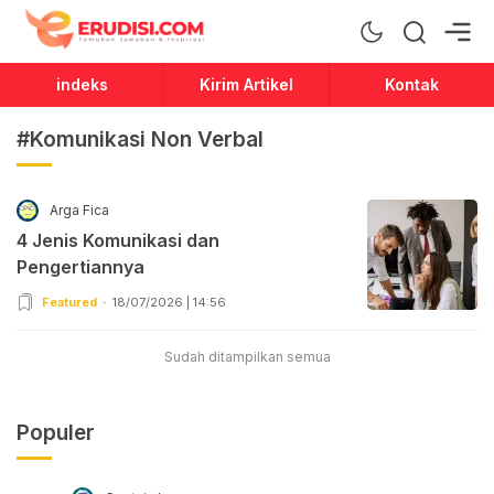
Erudisi
Temukan Jawaban dan Inspirasi
indeks
Kirim Artikel
Kontak
#Komunikasi Non Verbal
Arga Fica
4 Jenis Komunikasi dan
Pengertiannya
Featured
18/07/2026 | 14:56
Sudah ditampilkan semua
Populer