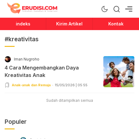
Erudisi
Temukan Jawaban dan Inspirasi
indeks
Kirim Artikel
Kontak
#kreativitas
Iman Nugroho
4 Cara Mengembangkan Daya
Kreativitas Anak
Anak-anak dan Remaja
15/05/2026 | 05:55
Sudah ditampilkan semua
Populer