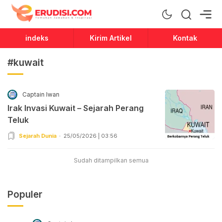
Erudisi
Temukan Jawaban dan Inspirasi
indeks
Kirim Artikel
Kontak
#kuwait
Captain Iwan
Irak Invasi Kuwait – Sejarah Perang
Teluk
Sejarah Dunia
25/05/2026 | 03:56
Sudah ditampilkan semua
Populer