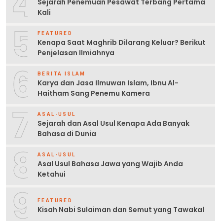
4
Sejarah Penemuan Pesawat Terbang Pertama
Kali
5
FEATURED
Kenapa Saat Maghrib Dilarang Keluar? Berikut
Penjelasan Ilmiahnya
6
BERITA ISLAM
Karya dan Jasa Ilmuwan Islam, Ibnu Al-
Haitham Sang Penemu Kamera
7
ASAL-USUL
Sejarah dan Asal Usul Kenapa Ada Banyak
Bahasa di Dunia
8
ASAL-USUL
Asal Usul Bahasa Jawa yang Wajib Anda
Ketahui
9
FEATURED
Kisah Nabi Sulaiman dan Semut yang Tawakal