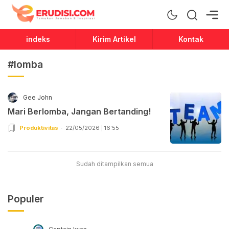
Erudisi
Temukan Jawaban dan Inspirasi
indeks
Kirim Artikel
Kontak
#lomba
Gee John
Mari Berlomba, Jangan Bertanding!
Produktivitas
22/05/2026 | 16:55
Sudah ditampilkan semua
Populer