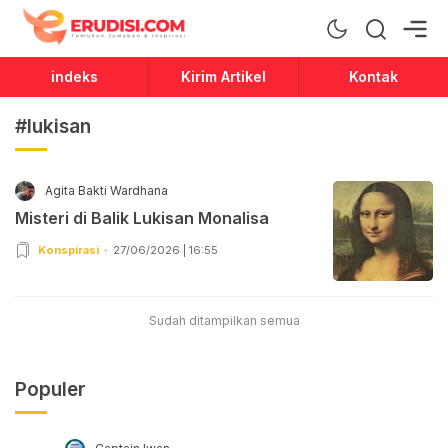
Erudisi
Temukan Jawaban dan Inspirasi
indeks
Kirim Artikel
Kontak
#lukisan
Agita Bakti Wardhana
Misteri di Balik Lukisan Monalisa
Konspirasi
27/06/2026 | 16:55
Sudah ditampilkan semua
Populer