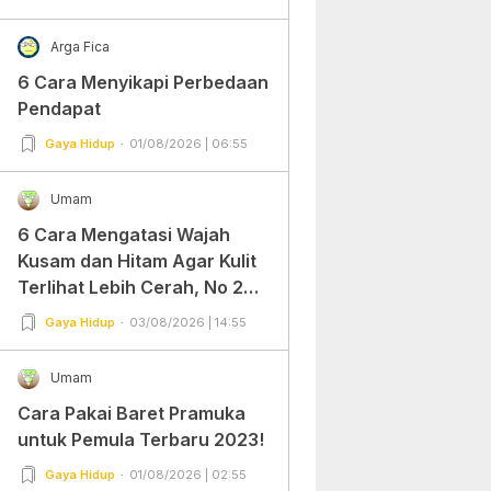
Arga Fica
6 Cara Menyikapi Perbedaan
Pendapat
Gaya Hidup
01/08/2026 | 06:55
Umam
6 Cara Mengatasi Wajah
Kusam dan Hitam Agar Kulit
Terlihat Lebih Cerah, No 2
Gampang Banget dan Mudah
Gaya Hidup
03/08/2026 | 14:55
Dipraktekkan!
Umam
Cara Pakai Baret Pramuka
untuk Pemula Terbaru 2023!
Gaya Hidup
01/08/2026 | 02:55