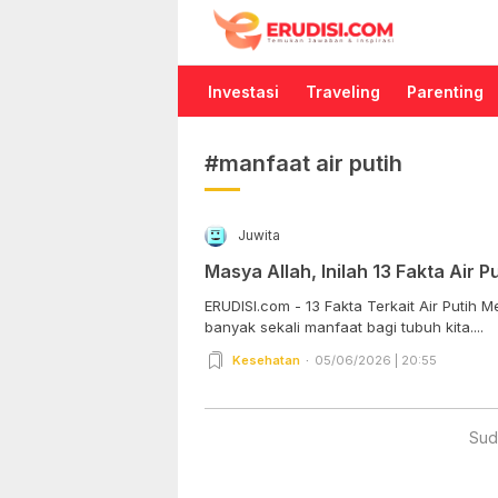
Erudisi
Temukan Jawaban dan Inspirasi
Investasi
Traveling
Parenting
#manfaat air putih
Juwita
Masya Allah, Inilah 13 Fakta Air 
ERUDISI.com - 13 Fakta Terkait Air Putih M
banyak sekali manfaat bagi tubuh kita....
Kesehatan
05/06/2026 | 20:55
Sud