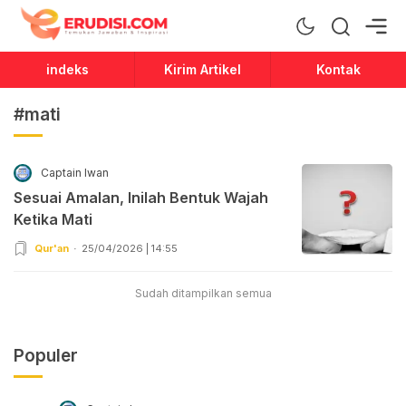
Erudisi
Temukan Jawaban dan Inspirasi
indeks
Kirim Artikel
Kontak
#mati
Captain Iwan
Sesuai Amalan, Inilah Bentuk Wajah
Ketika Mati
Qur'an
25/04/2026 | 14:55
Sudah ditampilkan semua
Populer