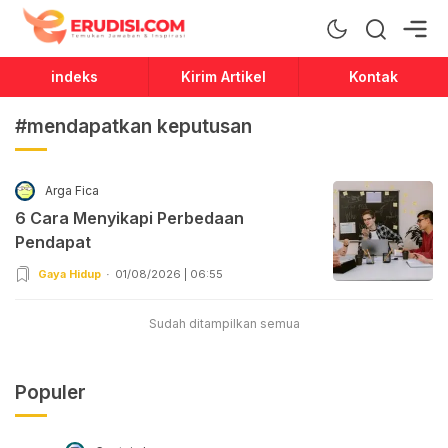
Erudisi
Temukan Jawaban dan Inspirasi
indeks
Kirim Artikel
Kontak
#mendapatkan keputusan
Arga Fica
6 Cara Menyikapi Perbedaan
Pendapat
Gaya Hidup
01/08/2026 | 06:55
Sudah ditampilkan semua
Populer