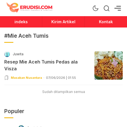
Erudisi
Temukan Jawaban dan Inspirasi
indeks
Kirim Artikel
Kontak
#Mie Aceh Tumis
Juwita
Resep Mie Aceh Tumis Pedas ala
Visza
Masakan Nusantara
07/06/2026 | 01:55
Sudah ditampilkan semua
Populer