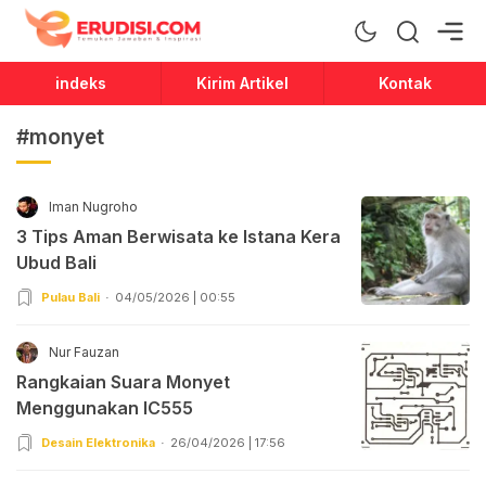
Erudisi
Temukan Jawaban dan Inspirasi
indeks
Kirim Artikel
Kontak
#monyet
Iman Nugroho
3 Tips Aman Berwisata ke Istana Kera
Ubud Bali
Pulau Bali
04/05/2026 | 00:55
Nur Fauzan
Rangkaian Suara Monyet
Menggunakan IC555
Desain Elektronika
26/04/2026 | 17:56