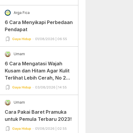
Arga Fica
6 Cara Menyikapi Perbedaan
Pendapat
Gaya Hidup
01/08/2026 | 06:55
Umam
6 Cara Mengatasi Wajah
Kusam dan Hitam Agar Kulit
Terlihat Lebih Cerah, No 2
Gampang Banget dan Mudah
Gaya Hidup
03/08/2026 | 14:55
Dipraktekkan!
Umam
Cara Pakai Baret Pramuka
untuk Pemula Terbaru 2023!
Gaya Hidup
01/08/2026 | 02:55