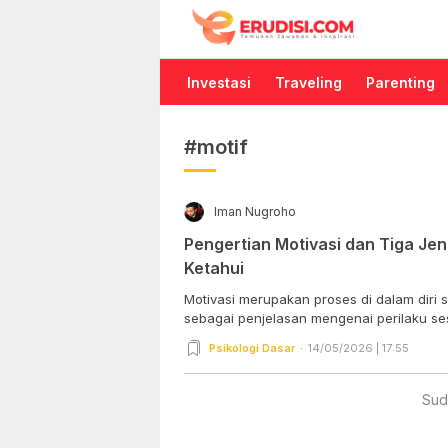
Erudisi
Temukan Jawaban dan Inspirasi
Investasi
Traveling
Parenting
#motif
Iman Nugroho
Pengertian Motivasi dan Tiga Jen
Ketahui
Motivasi merupakan proses di dalam diri 
sebagai penjelasan mengenai perilaku se
Psikologi Dasar
14/05/2026 | 17:55
Sud