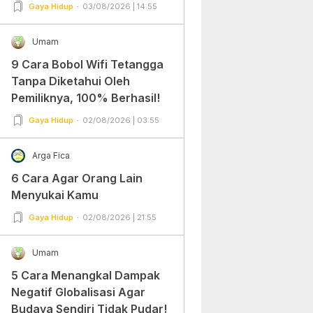
Gampang Banget dan Mudah
Gaya Hidup
03/08/2026 | 14:55
Dipraktekkan!
Umam
9 Cara Bobol Wifi Tetangga
Tanpa Diketahui Oleh
Pemiliknya, 100% Berhasil!
Gaya Hidup
02/08/2026 | 03:55
Arga Fica
6 Cara Agar Orang Lain
Menyukai Kamu
Gaya Hidup
02/08/2026 | 21:55
Umam
5 Cara Menangkal Dampak
Negatif Globalisasi Agar
Budaya Sendiri Tidak Pudar!