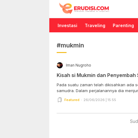
Erudisi
Temukan Jawaban dan Inspirasi
Investasi
Traveling
Parenting
#mukmin
Iman Nugroho
Kisah si Mukmin dan Penyembah 
Pada suatu zaman telah dikisahkan ada s
samudra. Dalam perjalanannya dia menjum
Featured
26/06/2026 | 15:55
Sud