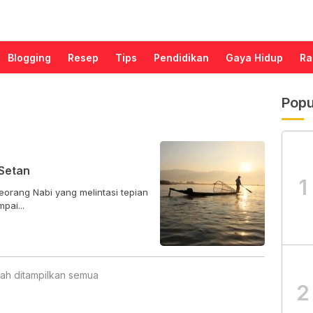
Blogging
Resep
Tips
Pendidikan
Gaya Hidup
Ra
Popu
Setan
1
eorang Nabi yang melintasi tepian
pai...
ah ditampilkan semua
2