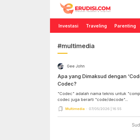
Erudisi
Temukan Jawaban dan Inspirasi
Investasi
Traveling
Parenting
#multimedia
Gee John
Apa yang Dimaksud dengan ‘Cod
Codec?
"Codec" adalah nama teknis untuk "compr
codec juga berarti "code/decode"...
Multimedia
07/05/2026 | 16:55
Sud