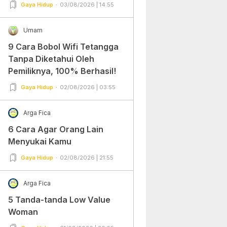
Gampang Banget dan Mudah
Gaya Hidup
03/08/2026 | 14:55
Dipraktekkan!
Umam
9 Cara Bobol Wifi Tetangga
Tanpa Diketahui Oleh
Pemiliknya, 100% Berhasil!
Gaya Hidup
02/08/2026 | 03:55
Arga Fica
6 Cara Agar Orang Lain
Menyukai Kamu
Gaya Hidup
02/08/2026 | 21:55
Arga Fica
5 Tanda-tanda Low Value
Woman