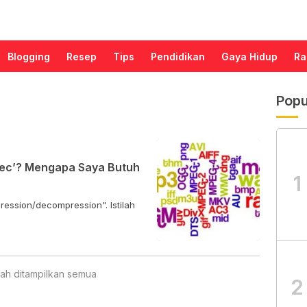
Blogging
Resep
Tips
Pendidikan
Gaya Hidup
Ra
Popu
ec’? Mengapa Saya Butuh
1
ession/decompression". Istilah
ah ditampilkan semua
2