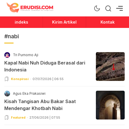
Erudisi
Temukan Jawaban dan Inspirasi
indeks
Kirim Artikel
Kontak
#nabi
Tri Purnomo Aji
Kapal Nabi Nuh Diduga Berasal dari
Indonesia
Konspirasi
07/07/2026 | 06:55
Agus Eka Prakasiwi
Kisah Tangisan Abu Bakar Saat
Mendengar Khotbah Nabi
Featured
27/06/2026 | 07:55