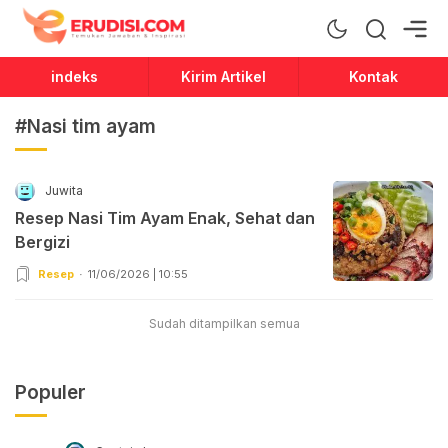
Erudisi
Temukan Jawaban dan Inspirasi
indeks
Kirim Artikel
Kontak
#Nasi tim ayam
Juwita
Resep Nasi Tim Ayam Enak, Sehat dan
Bergizi
Resep
11/06/2026 | 10:55
Sudah ditampilkan semua
Populer