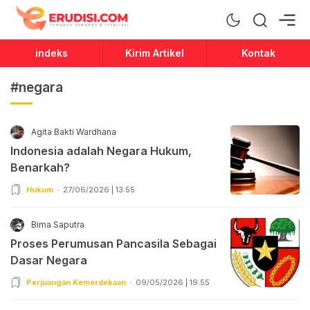
Erudisi
Temukan Jawaban dan Inspirasi
indeks
Kirim Artikel
Kontak
#negara
Agita Bakti Wardhana
Indonesia adalah Negara Hukum,
Benarkah?
Hukum
27/06/2026 | 13:55
Bima Saputra
Proses Perumusan Pancasila Sebagai
Dasar Negara
Perjuangan Kemerdekaan
09/05/2026 | 19:55