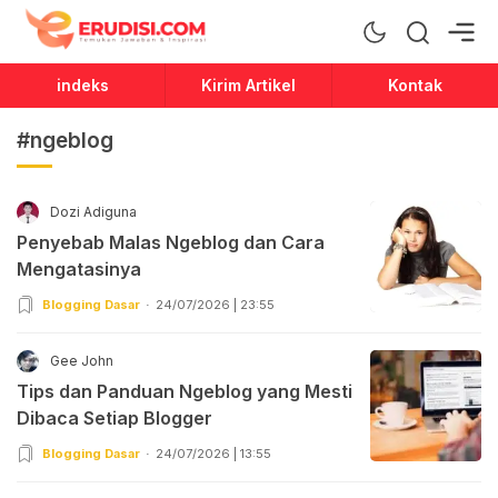
Erudisi
Temukan Jawaban dan Inspirasi
indeks
Kirim Artikel
Kontak
#ngeblog
Dozi Adiguna
Penyebab Malas Ngeblog dan Cara
Mengatasinya
Blogging Dasar
24/07/2026 | 23:55
Gee John
Tips dan Panduan Ngeblog yang Mesti
Dibaca Setiap Blogger
Blogging Dasar
24/07/2026 | 13:55