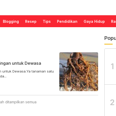
Blogging
Resep
Tips
Pendidikan
Gaya Hidup
Ra
Popu
cingan untuk Dewasa
1
an untuk Dewasa.Ya tanaman satu
a...
2
ah ditampilkan semua