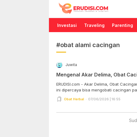
Erudisi
Temukan Jawaban dan Inspirasi
Investasi
Traveling
Parenting
#obat alami cacingan
Juwita
Mengenal Akar Delima, Obat Ca
ERUDISI.com - Akar Delima, Obat Cacing
ini dipercaya bisa mengobati cacingan pad
Obat Herbal
07/06/2026 | 16:55
Sud