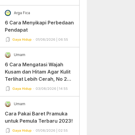
Arga Fica
6 Cara Menyikapi Perbedaan
Pendapat
Gaya Hidup
01/08/2026 | 06:55
Umam
6 Cara Mengatasi Wajah
Kusam dan Hitam Agar Kulit
Terlihat Lebih Cerah, No 2
Gampang Banget dan Mudah
Gaya Hidup
03/08/2026 | 14:55
Dipraktekkan!
Umam
Cara Pakai Baret Pramuka
untuk Pemula Terbaru 2023!
Gaya Hidup
01/08/2026 | 02:55