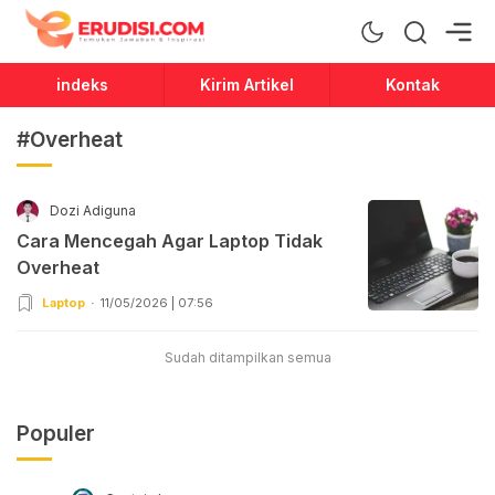
Erudisi
Temukan Jawaban dan Inspirasi
indeks
Kirim Artikel
Kontak
#Overheat
Dozi Adiguna
Cara Mencegah Agar Laptop Tidak
Overheat
Laptop
11/05/2026 | 07:56
Sudah ditampilkan semua
Populer