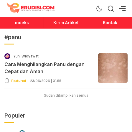
Erudisi
Temukan Jawaban dan Inspirasi
indeks
Kirim Artikel
Kontak
#panu
Yuni Widyawati
Cara Menghilangkan Panu dengan
Cepat dan Aman
Featured
23/06/2026 | 01:55
Sudah ditampilkan semua
Populer