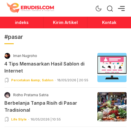
Erudisi
Temukan Jawaban dan Inspirasi
indeks
Kirim Artikel
Kontak
#pasar
Iman Nugroho
4 Tips Memasarkan Hasil Sablon di
Internet
Percetakan &amp; Sablon
18/05/2026 | 20:55
Ridho Pratama Satria
Berbelanja Tanpa Risih di Pasar
Tradisional
Life Style
16/05/2026 | 10:55