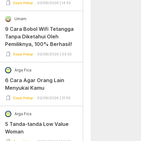
Gampang Banget dan Mudah
Gaya Hidup
03/08/2026 | 14:55
Dipraktekkan!
Umam
9 Cara Bobol Wifi Tetangga
Tanpa Diketahui Oleh
Pemiliknya, 100% Berhasil!
Gaya Hidup
02/08/2026 | 03:55
Arga Fica
6 Cara Agar Orang Lain
Menyukai Kamu
Gaya Hidup
02/08/2026 | 21:55
Arga Fica
5 Tanda-tanda Low Value
Woman