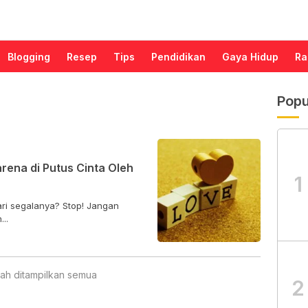
Blogging
Resep
Tips
Pendidikan
Gaya Hidup
Ra
Popu
arena di Putus Cinta Oleh
1
ari segalanya? Stop! Jangan
..
ah ditampilkan semua
2