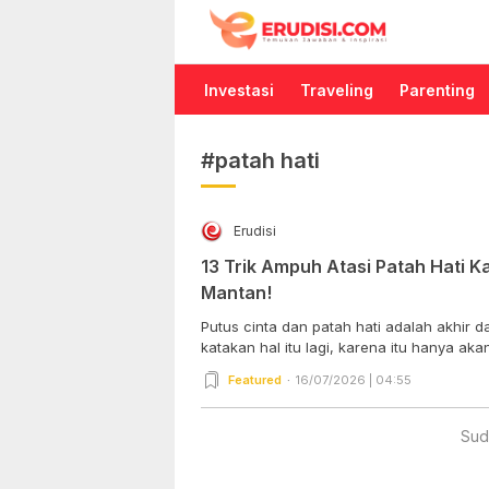
Erudisi
Temukan Jawaban dan Inspirasi
Investasi
Traveling
Parenting
#patah hati
Erudisi
13 Trik Ampuh Atasi Patah Hati K
Mantan!
Putus cinta dan patah hati adalah akhir d
katakan hal itu lagi, karena itu hanya akan.
Featured
16/07/2026 | 04:55
Sud