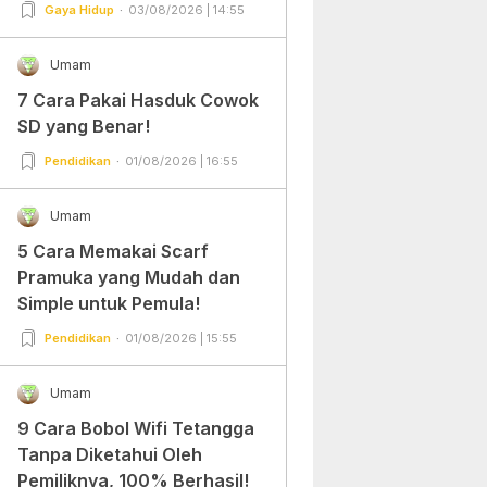
Gampang Banget dan Mudah
Gaya Hidup
03/08/2026 | 14:55
Dipraktekkan!
Umam
7 Cara Pakai Hasduk Cowok
SD yang Benar!
Pendidikan
01/08/2026 | 16:55
Umam
5 Cara Memakai Scarf
Pramuka yang Mudah dan
Simple untuk Pemula!
Pendidikan
01/08/2026 | 15:55
Umam
9 Cara Bobol Wifi Tetangga
Tanpa Diketahui Oleh
Pemiliknya, 100% Berhasil!