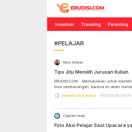
Erudisi
Temukan Jawaban dan Inspirasi
Investasi
Traveling
Parenting
#PELAJAR
Nino Artikel
Tips Jitu Memilih Jurusan Kuliah
ERUDISI.COM - Memutuskan untuk memilih
bisa sembarangan, karena itu akan menen
Sekolah dan Kampus
10/07/2026 | 00:55
Captain Iwan
Foto Aksi Pelajar Saat Upacara y