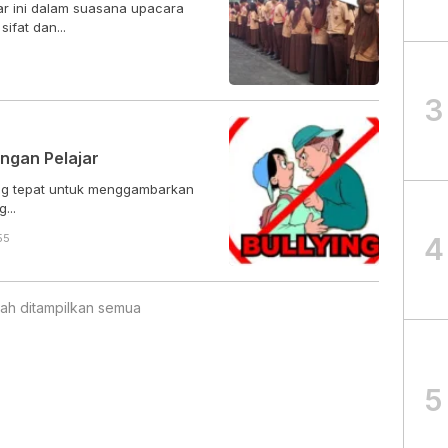
jar ini dalam suasana upacara
ifat dan...
3
ngan Pelajar
ling tepat untuk menggambarkan
...
55
4
ah ditampilkan semua
5