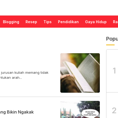
Blogging
Resep
Tips
Pendidikan
Gaya Hidup
Ra
Popu
1
 jurusan kuliah memang tidak
tukan arah...
2
ang Bikin Ngakak