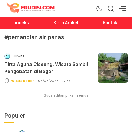
Erudisi
Temukan Jawaban dan Inspirasi
indeks
Kirim Artikel
Kontak
#pemandian air panas
Juwita
Tirta Aguna Ciseeng, Wisata Sambil
Pengobatan di Bogor
Wisata Bogor
06/06/2026 | 02:55
Sudah ditampilkan semua
Populer