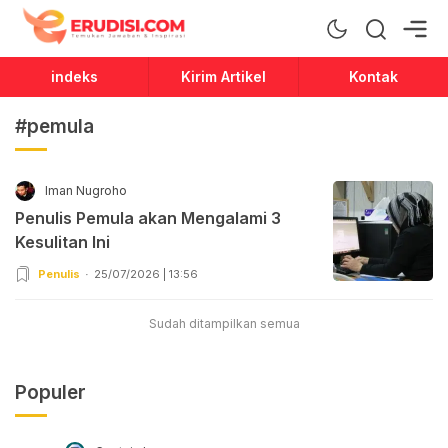
Erudisi
Temukan Jawaban dan Inspirasi
indeks
Kirim Artikel
Kontak
#pemula
Iman Nugroho
Penulis Pemula akan Mengalami 3
Kesulitan Ini
Penulis
25/07/2026 | 13:56
Sudah ditampilkan semua
Populer