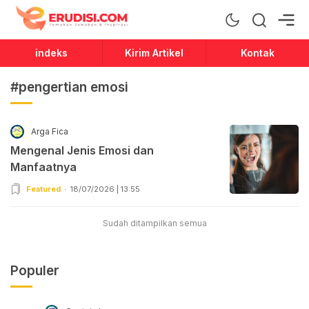
Erudisi
Temukan Jawaban dan Inspirasi
indeks
Kirim Artikel
Kontak
#pengertian emosi
Arga Fica
Mengenal Jenis Emosi dan
Manfaatnya
Featured
18/07/2026 | 13:55
Sudah ditampilkan semua
Populer