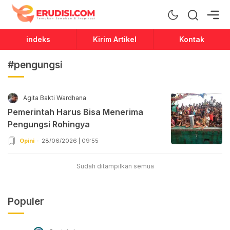
Erudisi
Temukan Jawaban dan Inspirasi
indeks
Kirim Artikel
Kontak
#pengungsi
Agita Bakti Wardhana
Pemerintah Harus Bisa Menerima
Pengungsi Rohingya
Opini
28/06/2026 | 09:55
Sudah ditampilkan semua
Populer