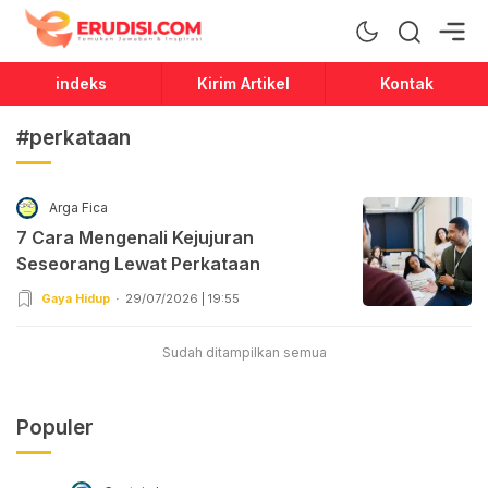
Erudisi
Temukan Jawaban dan Inspirasi
indeks
Kirim Artikel
Kontak
#perkataan
Arga Fica
7 Cara Mengenali Kejujuran
Seseorang Lewat Perkataan
Gaya Hidup
29/07/2026 | 19:55
Sudah ditampilkan semua
Populer