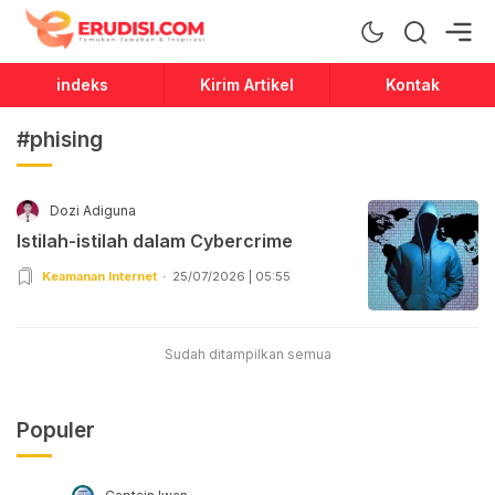
Erudisi
Temukan Jawaban dan Inspirasi
indeks
Kirim Artikel
Kontak
#phising
Dozi Adiguna
Istilah-istilah dalam Cybercrime
Keamanan Internet
25/07/2026 | 05:55
Sudah ditampilkan semua
Populer