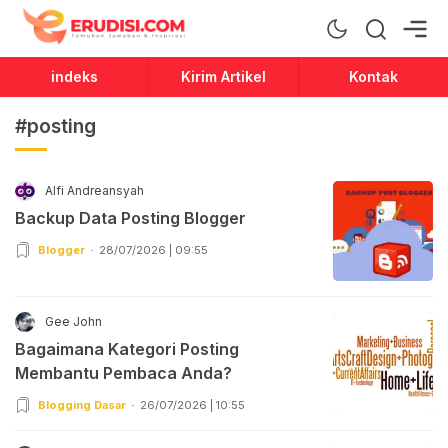
Erudisi
Temukan Jawaban dan Inspirasi
indeks
Kirim Artikel
Kontak
#posting
Alfi Andreansyah
Backup Data Posting Blogger
Blogger
28/07/2026 | 09:55
Gee John
Bagaimana Kategori Posting
Membantu Pembaca Anda?
Blogging Dasar
26/07/2026 | 10:55