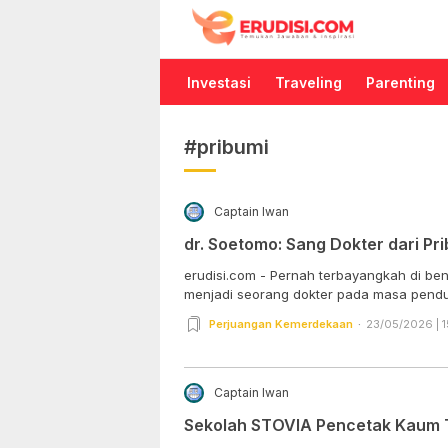
Erudisi
Temukan Jawaban dan Inspirasi
Investasi
Traveling
Parenting
#pribumi
Captain Iwan
dr. Soetomo: Sang Dokter dari Pr
erudisi.com - Pernah terbayangkah di b
menjadi seorang dokter pada masa pendu
Perjuangan Kemerdekaan
23/05/2026 | 1
Captain Iwan
Sekolah STOVIA Pencetak Kaum T