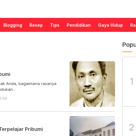
Blogging
Resep
Tips
Pendidikan
Gaya Hidup
Ra
Popu
ibumi
1
enak Anda, bagaimana rasanya
dukan...
5:58
2
erpelajar Pribumi