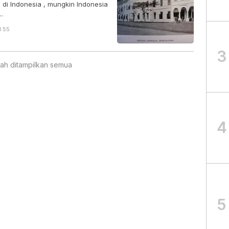
 di Indonesia , mungkin Indonesia
.
1:55
3
ah ditampilkan semua
4
5