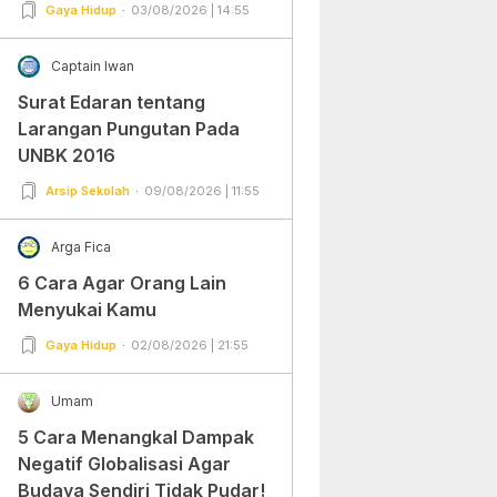
Gampang Banget dan Mudah
Gaya Hidup
03/08/2026 | 14:55
Dipraktekkan!
Captain Iwan
Surat Edaran tentang
Larangan Pungutan Pada
UNBK 2016
Arsip Sekolah
09/08/2026 | 11:55
Arga Fica
6 Cara Agar Orang Lain
Menyukai Kamu
Gaya Hidup
02/08/2026 | 21:55
Umam
5 Cara Menangkal Dampak
Negatif Globalisasi Agar
Budaya Sendiri Tidak Pudar!