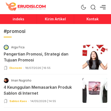
Erudisi
Temukan Jawaban dan Inspirasi
indeks
Kirim Artikel
Kontak
#promosi
Arga Fica
Pengertian Promosi, Strategi dan
Tujuan Promosi
Ekonomi
18/07/2026 | 16:55
Iman Nugroho
4 Keunggulan Memasarkan Produk
Sablon di Internet
Sablon Kaos
14/05/2026 | 14:55