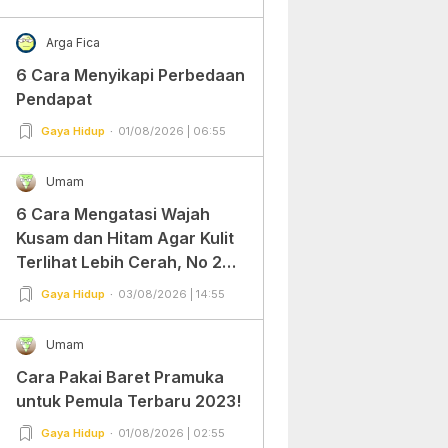
Arga Fica
6 Cara Menyikapi Perbedaan
Pendapat
Gaya Hidup
01/08/2026 | 06:55
Umam
6 Cara Mengatasi Wajah
Kusam dan Hitam Agar Kulit
Terlihat Lebih Cerah, No 2
Gampang Banget dan Mudah
Gaya Hidup
03/08/2026 | 14:55
Dipraktekkan!
Umam
Cara Pakai Baret Pramuka
untuk Pemula Terbaru 2023!
Gaya Hidup
01/08/2026 | 02:55