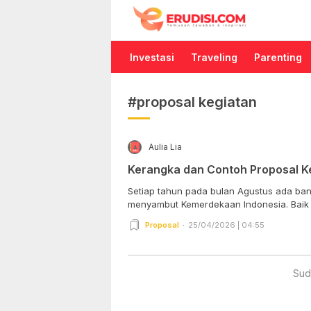
Erudisi
Temukan Jawaban dan Inspirasi
Investasi
Traveling
Parenting
#proposal kegiatan
Aulia Lia
Kerangka dan Contoh Proposal K
Setiap tahun pada bulan Agustus ada ban
menyambut Kemerdekaan Indonesia. Baik in
Proposal
25/04/2026 | 04:55
Sud