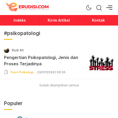
Erudisi
Temukan Jawaban dan Inspirasi
indeks
Kirim Artikel
Kontak
#psikopatologi
Rudi Art
Pengertian Psikopatologi, Jenis dan
Proses Terjadinya
Teori Psikologi
23/07/2026 | 00:55
Sudah ditampilkan semua
Populer