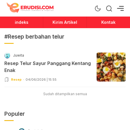
Erudisi
Temukan Jawaban dan Inspirasi
indeks
Kirim Artikel
Kontak
#Resep berbahan telur
Juwita
Resep Telur Sayur Panggang Kentang
Enak
Resep
04/06/2026 | 15:55
Sudah ditampilkan semua
Populer